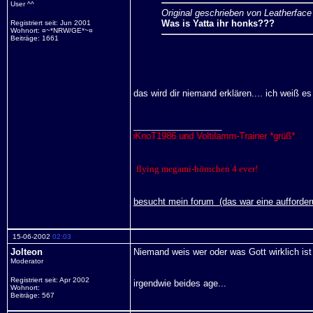
User ^^
Original geschrieben von Leatherface
Was is Yatta ihr honks???
Registriert seit: Jun 2001
Wohnort: ¤~*NRW/GE*~¤
Beiträge: 1661
das wird dir niemand erklären.... ich weiß es
__________________
 Ken, drako, BloodyDead, SlipKnoT1986 und Voltilamm-Trainer *grüß*
elati und Joy!!*wink*»~
flying megami-hörnchen 4 ever!
besucht mein forum
(das war eine aufforde
15-06-2002
02:03
Jolteon
Niemand weis wer oder was Gott wirklich is
Moderator
Registriert seit: Apr 2002
irgendwie beides age...
Wohnort:
Beiträge: 567