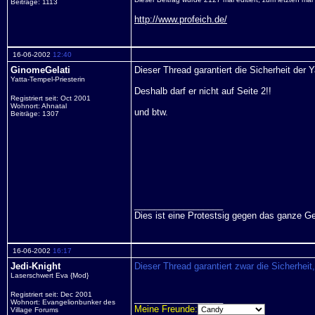
Beiträge: 1113
http://www.profeich.de/
16-06-2002
12:40
GinomeGelati
Dieser Thread garantiert die Sicherheit der Y
Yatta-Tempel-Priesterin
Deshalb darf er nicht auf Seite 2!!
Registriert seit: Oct 2001
Wohnort: Ahnatal
und btw.
Beiträge: 1307
__________________
Dies ist eine Protestsig gegen das ganze G
16-06-2002
16:17
Jedi-Knight
Dieser Thread garantiert zwar die Sicherheit,
Laserschwert Eva {Mod}
Registriert seit: Dec 2001
__________________
Wohnort: Evangelionbunker des
Meine Freunde:
Village Forums