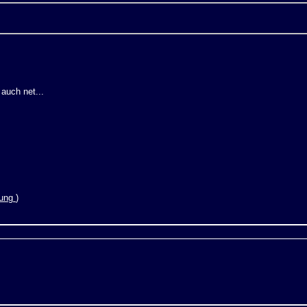
 auch net...
rung
)
t