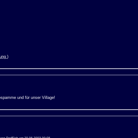
rung
)
espamme und für unser Village!
l von ProfEich am 20.06.2003 00:08.