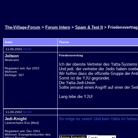
The-Village-Forum
>
Forum Intern
>
Spam & Test It
> Friedensvertrag
Autor
Thema
11-06-2002
04:02
Jolteon
Friedensvertrag
Moderator
Ich der oberste Vertreter des Yatta-System
Registriert seit: Apr 2002
Und jedi, der vertreter der Jedis haben soeb
Wohnort:
Wir hoffen dass die offizielle Gruppe der Ant
Beiträge: 567
Somit ist die YJU gegründet.
Die Yatta-Jedi-Union
Sollte jemand einen Angriff auf einer der Se
Lang lebe die YJU!
11-06-2002
04:04
Jedi-Knight
So möge es seien! Und kein Yatta im hohen
Laserschwert Eva {Mod}
Registriert seit: Dec 2001
__________________
Wohnort: Evangelionbunker des
Meine Freunde:
Village Forums