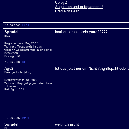
Corey2
Angucken und entspannen!!!
Cradle of Fear
12-06-2002
18:58
Sprudel
boa! du kennst kein yatta?????
Bla?
Registriert seit: May 2002
Wohnort: Wieso wollt ihr das
wissen? Es kommt mich ja eh keiner
Besuchen ;)
Beiträge: 65
12-06-2002
18:59
Age2
Ist das jetzt nur ein Nicht-Angriffspakt oder
Bounty-Hunter{Mod}
Registriert seit: Jan 2002
__________________
Wohnort: Kopfgeldjäger haben kein
zuhause
Beiträge: 1351
12-06-2002
19:01
Sprudel
weiß ich niicht
Bla?