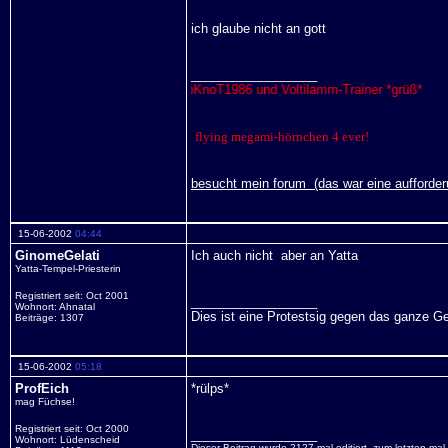
ich glaube nicht an gott
__________________
 Ken, drako, BloodyDead, SlipKnoT1986 und Voltilamm-Trainer *grüß*
elati und Joy!!*wink*»~
flying megami-hörnchen 4 ever!
besucht mein forum
(das war eine aufforde
15-06-2002
04:44
GinomeGelati
Ich auch nicht
aber an Yatta
Yatta-Tempel-Priesterin
Registriert seit: Oct 2001
__________________
Wohnort: Ahnatal
Dies ist eine Protestsig gegen das ganze G
Beiträge: 1307
15-06-2002
05:18
ProfEich
*rülps*
mag Füchse!
Registriert seit: Oct 2000
__________________
Wohnort: Lüdenscheid
Dieser Beitrag wurde 2127 mal editiert, zum letzten ma