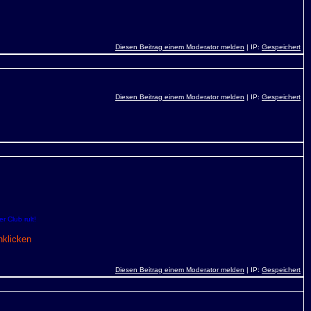
Diesen Beitrag einem Moderator melden
| IP:
Gespeichert
Diesen Beitrag einem Moderator melden
| IP:
Gespeichert
r Club rult!
nklicken
Diesen Beitrag einem Moderator melden
| IP:
Gespeichert