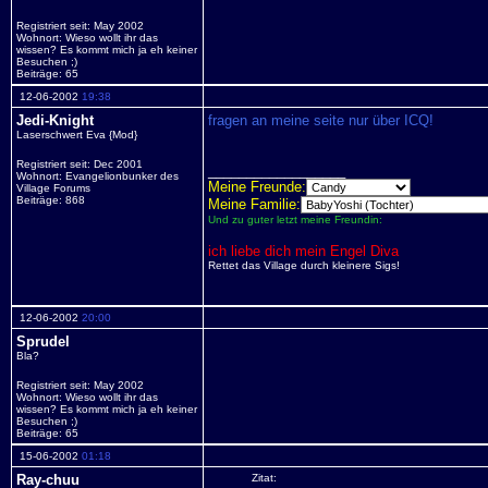
Registriert seit: May 2002
Wohnort: Wieso wollt ihr das
wissen? Es kommt mich ja eh keiner
Besuchen ;)
Beiträge: 65
12-06-2002
19:38
Jedi-Knight
fragen an meine seite nur über ICQ!
Laserschwert Eva {Mod}
Registriert seit: Dec 2001
__________________
Wohnort: Evangelionbunker des
Meine Freunde:
Village Forums
Beiträge: 868
Meine Familie:
Und zu guter letzt meine Freundin:
ich liebe dich mein Engel Diva
Rettet das Village durch kleinere Sigs!
12-06-2002
20:00
Sprudel
Bla?
Registriert seit: May 2002
Wohnort: Wieso wollt ihr das
wissen? Es kommt mich ja eh keiner
Besuchen ;)
Beiträge: 65
15-06-2002
01:18
Ray-chuu
Zitat: