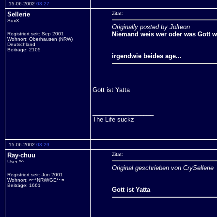
15-06-2002
03:27
Sellerie
Zitat:
SuxX
Originally posted by Jolteon
Niemand weis wer oder was Gott wi
Registriert seit: Sep 2001
Wohnort: Oberhausen (NRW)
Deutschland
Beiträge: 2105
irgendwie beides age...
Gott ist Yatta
__________________
The Life suckz
15-06-2002
03:29
Ray-chuu
Zitat:
User ^^
Original geschrieben von CrySellerie
Registriert seit: Jun 2001
Wohnort: ¤~*NRW/GE*~¤
Beiträge: 1661
Gott ist Yatta