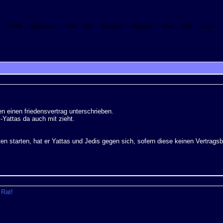
Profil
Registrieren
Chat
IRC
Kalender
Mitglieder
Team
FAQ
Suche
s
en einen friedensvertrag unterschrieben.
i-Yattas da auch mit zieht.
iten starten, hat er Yattas und Jedis gegen sich, sofern diese keinen Vertrags
 Rat!