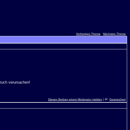
Vorheriges Thema
Nächstes Thema
bruch verursachen!
Diesen Beitrag einem Moderator melden
| IP:
Gespeichert