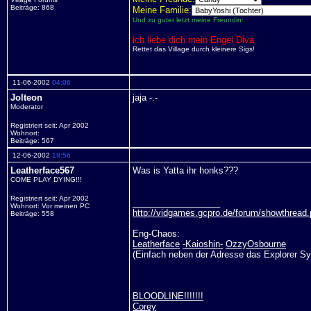
Beiträge: 868
Meine Familie:
Und zu guter letzt meine Freundin:
ich liebe dich mein Engel Diva
Rettet das Village durch kleinere Sigs!
11-06-2002
04:06
Jolteon
jaja -.-
Moderator
Registriert seit: Apr 2002
Wohnort:
Beiträge: 567
12-06-2002
18:56
Leatherface567
Was is Yatta ihr honks???
COME PLAY DYING!!!
Registriert seit: Apr 2002
__________________
Wohnort: Vor meinen PC
http://vidgames.gcpro.de/forum/showthrea
Beiträge: 558
Eng-Chaos:
Leatherface
-Kaioshin-
OzzyOsbourne
(Einfach neben der Adresse das Explorer Sy
BLOODLINE!!!!!!!
Corey