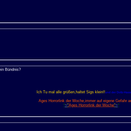
 ein Bündnis?
Ich Tu mal alle grüßen,haltet Sigs klein!!
und der Dollz-Hasse
Ages Horrorlink der Woche,immer auf eigene Gefahr a
*
~
"
Ages Horrorlink der Woche
"
~
*