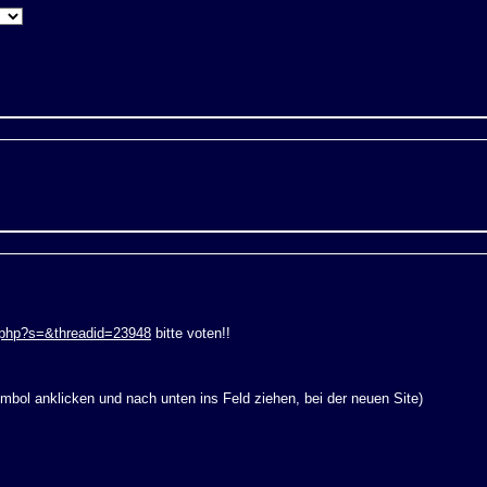
d.php?s=&threadid=23948
bitte voten!!
mbol anklicken und nach unten ins Feld ziehen, bei der neuen Site)