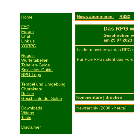
News abonnieren:
RSS2
Home
FAQ
Das RPG w
Forum
Geschrieben v
Chat
am 29.07.2023
Link us
YORPG
Leider mussten wir das RPG s
Regeln
Für Fun-RPGs steht das Foru
Würfeltabellen
Tabellen-Guide
Spielleiter-Guide
RPG-Logs
Tempel und Umgebung
Charaktere
Relikte
Kommentare
|
drucken
Geschichte der Sekte
Newsarchiv (2008 - heute)
Downloads
Videos
Tests
Disclaimer