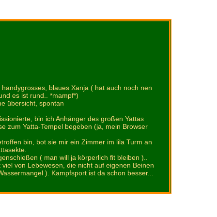
, handygrosses, blaues Xanja ( hat auch noch nen
nd es ist rund.. *mampf*)
 ne übersicht, spontan
issionierte, bin ich Anhänger des großen Yattas
se zum Yatta-Tempel begeben (ja, mein Browser
troffen bin, bot sie mir ein Zimmer im lila Turm an
ttasekte.
nschießen ( man will ja körperlich fit bleiben )..
ht viel von Lebewesen, die nicht auf eigenen Beinen
ssermangel ). Kampfsport ist da schon besser...