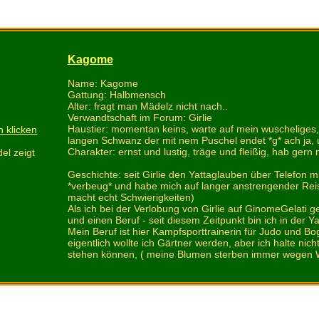
Kagome
Name: Kagome
Gattung: Halbmensch
Alter: fragt man Mädelz nicht nach..
Verwandtschaft im Forum: Girlie
Haustier: momentan keins, warte auf mein wuscheliges
 klicken
langen Schwanz der mit nem Puschel endet *g* ach ja, u
Charakter: ernst und lustig, träge und fleißig, hab gern
el zeigt
Geschichte: seit Girlie den Yattaglauben über Telefon m
*verbeug* und habe mich auf langer anstrengender Rei
macht echt Schwierigkeiten)
Als ich bei der Verlobung von Girlie auf GinomeGelati ge
und einen Beruf - seit diesem Zeitpunkt bin ich in der Ya
Mein Beruf ist hier Kampfsporttrainerin für Judo und Boge
eigentlich wollte ich Gärtner werden, aber ich halte nic
stehen können, ( meine Blumen sterben immer wegen Wa