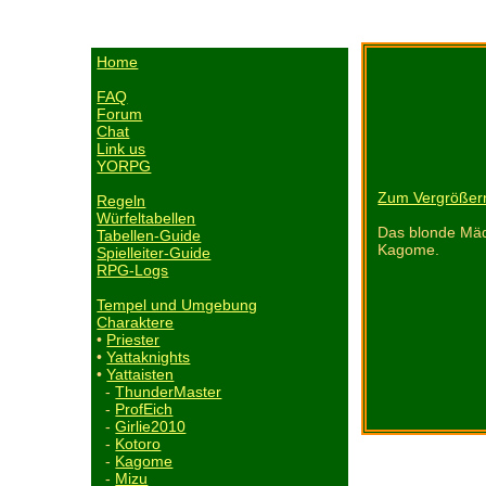
Home
FAQ
Forum
Chat
Link us
YORPG
Zum Vergrößern
Regeln
Würfeltabellen
Das blonde Mäd
Tabellen-Guide
Kagome.
Spielleiter-Guide
RPG-Logs
Tempel und Umgebung
Charaktere
•
Priester
•
Yattaknights
•
Yattaisten
-
ThunderMaster
-
ProfEich
-
Girlie2010
-
Kotoro
-
Kagome
-
Mizu