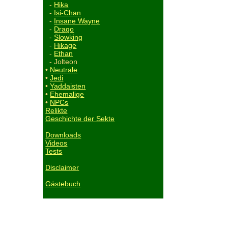
-
Hika
-
Isi-Chan
-
Insane Wayne
-
Drago
-
Slowking
-
Hikage
-
Ethan
- Jolteon
•
Neutrale
•
Jedi
•
Yaddaisten
•
Ehemalige
•
NPCs
Relikte
Geschichte der Sekte
Downloads
Videos
Tests
Disclaimer
Gästebuch