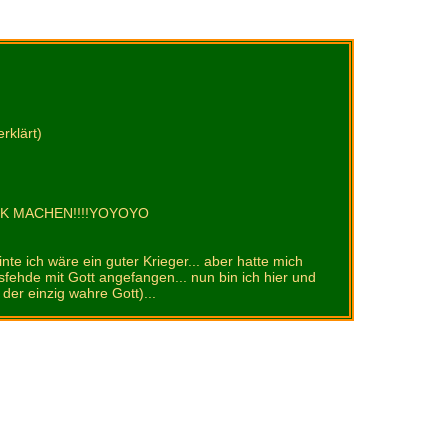
rklärt)
USIK MACHEN!!!!YOYOYO
te ich wäre ein guter Krieger... aber hatte mich
tsfehde mit Gott angefangen... nun bin ich hier und
der einzig wahre Gott)...