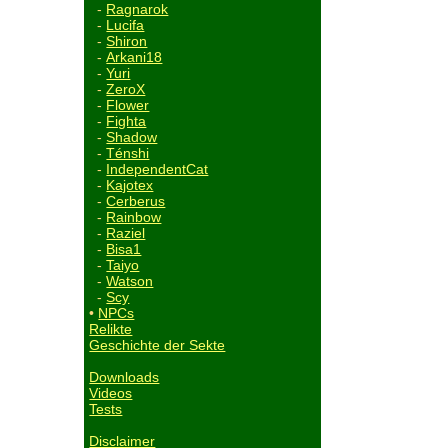
-
Ragnarok
-
Lucifa
-
Shiron
-
Arkani18
-
Yuri
-
ZeroX
-
Flower
-
Fighta
-
Shadow
-
Ténshi
-
IndependentCat
-
Kajotex
-
Cerberus
-
Rainbow
-
Raziel
-
Bisa1
-
Taiyo
-
Watson
-
Scy
•
NPCs
Relikte
Geschichte der Sekte
Downloads
Videos
Tests
Disclaimer