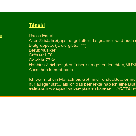
Ténshi
Rasse:Engel
ie
Alter:235Jahre(jaja...engel altern langsamer..wird noch e
Blutgruppe:X (ja die gibts...^^)
Beruf:Musiker
Grösse:1,78
Gewicht:77Kg
Hobbies:Zeichnen,den Friseur umgehen,leuchten,M
Aussehen:kommt noch
Ich war mal ein Mensch bis Gott mich endeckte... er mein
nur ausgenutzt... als ich das bemerkte hab ich eine Blu
trainiere um gegen ihn kämpfen zu können... (YATTA ist 