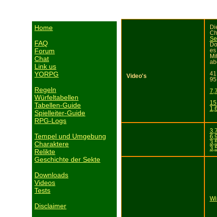
Home
Di
Ch
Se
FAQ
Do
Forum
es
Mi
Chat
ab
Link us
YORPG
41
Video's
95
Regeln
7,
Würfeltabellen
15
Tabellen-Guide
1,
Spielleiter-Guide
RPG-Logs
3,
Tempel und Umgebung
6,
3,
Charaktere
3,
Relikte
Geschichte der Sekte
Downloads
Videos
Tests
Wi
Disclaimer