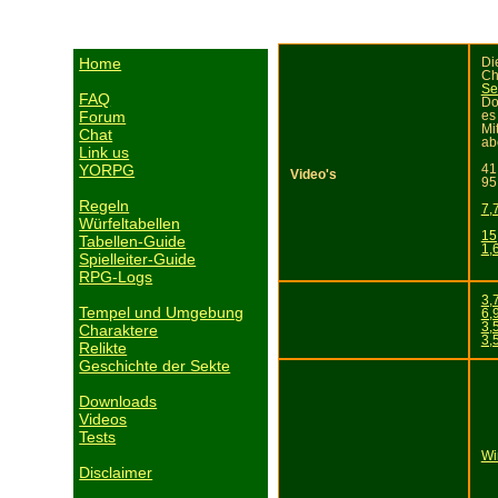
Home
Di
Ch
Se
FAQ
Do
Forum
es
Mi
Chat
ab
Link us
YORPG
41
Video's
95
Regeln
7,
Würfeltabellen
15
Tabellen-Guide
1,
Spielleiter-Guide
RPG-Logs
3,
Tempel und Umgebung
6,
3,
Charaktere
3,
Relikte
Geschichte der Sekte
Downloads
Videos
Tests
Wi
Disclaimer