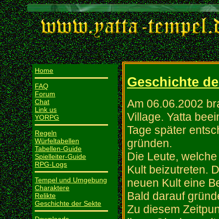
Home
Geschichte de
FAQ
Forum
Am 06.06.2002 bra
Chat
Link us
Village. Yatta bee
YORPG
Tage später entsc
Regeln
Würfeltabellen
gründen.
Tabellen-Guide
Die Leute, welche
Spielleiter-Guide
RPG-Logs
Kult beizutreten.
Tempel und Umgebung
neuen Kult eine B
Charaktere
Bald darauf gründe
Relikte
Geschichte der Sekte
Zu diesem Zeitpun