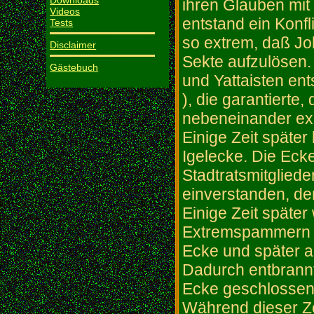
Downloads
ihren Glauben mit
Videos
entstand ein Konfl
Tests
so extrem, daß Jo
Disclaimer
Sekte aufzulösen
Gästebuch
und Yattaisten ent
), die garantierte,
nebeneinander exi
Einige Zeit späte
Igelecke. Die Eck
Stadtratsmitgliede
einverstanden, de
Einige Zeit späte
Extremspammern he
Ecke und später a
Dadurch entbrannte
Ecke geschlossen 
Während dieser Ze