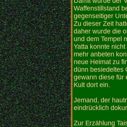
Damit wurde der Ve
Waffenstillstand b
gegenseitiger Unt
Zu dieser Zeit hat
daher wurde die oh
und dem Tempel mi
Yatta konnte nicht
mehr anbeten konn
neue Heimat zu fin
dünn besiedeltes 
gewann diese für 
Kult dort ein.
Jemand, der hautn
eindrücklich dokum
Zur Erzählung Tai