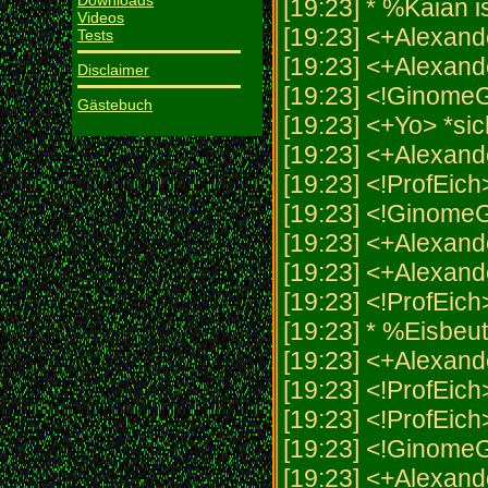
Downloads
[19:23] * %Kaian 
Videos
[19:23] <+Alexand
Tests
[19:23] <+Alexande
Disclaimer
[19:23] <!GinomeG
Gästebuch
[19:23] <+Yo> *sich
[19:23] <+Alexand
[19:23] <!ProfEich
[19:23] <!GinomeGe
[19:23] <+Alexand
[19:23] <+Alexande
[19:23] <!ProfEich
[19:23] * %Eisbeu
[19:23] <+Alexand
[19:23] <!ProfEic
[19:23] <!ProfEich
[19:23] <!GinomeG
[19:23] <+Alexand