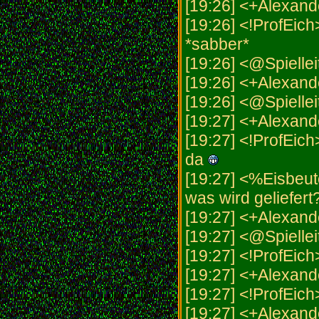
[19:26] <+Alexand
[19:26] <!ProfEi
*sabber*
[19:26] <@Spiellei
[19:26] <+Alexand
[19:26] <@Spielleit
[19:27] <+Alexand
[19:27] <!ProfEic
da
[19:27] <%Eisbeutel
was wird geliefert
[19:27] <+Alexand
[19:27] <@Spielleit
[19:27] <!ProfEich
[19:27] <+Alexand
[19:27] <!ProfEich
[19:27] <+Alexand