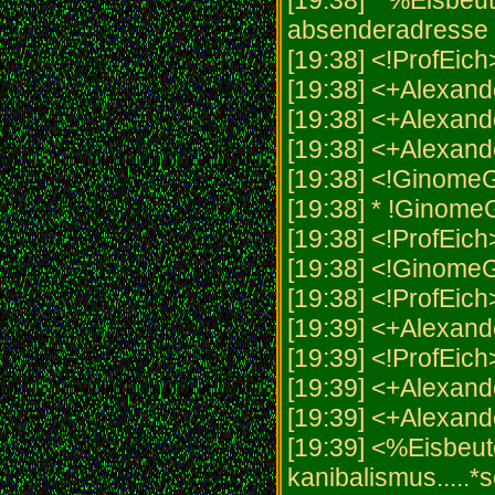
[19:38] * %Eisbeut
absenderadresse 
[19:38] <!ProfEic
[19:38] <+Alexand
[19:38] <+Alexan
[19:38] <+Alexand
[19:38] <!GinomeG
[19:38] * !Ginome
[19:38] <!ProfEic
[19:38] <!GinomeG
[19:38] <!ProfEic
[19:39] <+Alexan
[19:39] <!ProfEic
[19:39] <+Alexan
[19:39] <+Alexand
[19:39] <%Eisbeut
kanibalismus.....