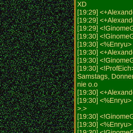
XD
[19:29] <+Alexan
[19:29] <+Alexand
[19:29] <!GinomeG
[19:30] <!GinomeGe
[19:30] <%Enryu> 
[19:30] <+Alexand
[19:30] <!GinomeG
[19:30] <!ProfEich
Samstags, Donners
nie o.o
[19:30] <+Alexand
[19:30] <%Enryu> 
>.>
[19:30] <!GinomeGe
[19:30] <%Enryu>
[19:30] <!GinomeG