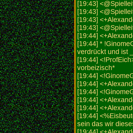
[19:43] <@Spielle
[19:43] <@Spiellei
[19:43] <+Alexand
[19:43] <@Spielle
[19:44] <+Alexande
[19:44] * !Ginome
verdrückt und ist 
[19:44] <!ProfEich
vorbeizisch*
[19:44] <!Ginome
[19:44] <+Alexand
[19:44] <!GinomeG
[19:44] <+Alexand
[19:44] <+Alexand
[19:44] <%Eisbeut
sein das wir diese
[19:44] <+Alexande