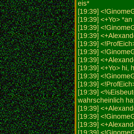
eis*
[19:39] <!GinomeGe
[19:39] <+Yo> *an 
[19:39] <!GinomeG
[19:39] <+Alexand
[19:39] <!ProfEich>
[19:39] <!GinomeGe
[19:39] <+Alexand
[19:39] <+Yo> hi, 
[19:39] <!GinomeG
[19:39] <!ProfEich
[19:39] <%Eisbeute
wahrscheinlich hatt
[19:39] <+Alexand
[19:39] <!GinomeG
[19:39] <+Alexande
[19:39] <!GinomeGe