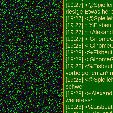
[19:27] <@Spielle
riesige Etwas herb
[19:27] <@Spiellei
[19:27] * %Eisbeut
[19:27] * +Alexan
[19:27] <!GinomeGe
[19:28] <!GinomeG
[19:28] <%Eisbeut
[19:28] <!GinomeG
[19:28] <%Eisbeute
vorbeigehen an* n
[19:28] <@Spiellei
schwer
[19:28] <+Alexand
weiteress*
[19:28] <%Eisbeute