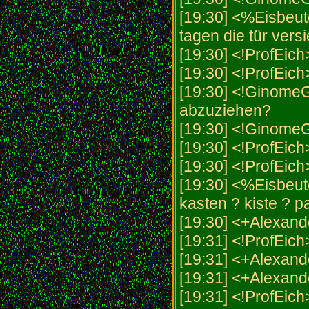
[19:30] <%Eisbeute
tagen die tür versi
[19:30] <!ProfEich
[19:30] <!ProfEich
[19:30] <!GinomeG
abzuziehen?
[19:30] <!GinomeG
[19:30] <!ProfEich
[19:30] <!ProfEich
[19:30] <%Eisbeut
kasten ? kiste ? p
[19:30] <+Alexand
[19:31] <!ProfEic
[19:31] <+Alexand
[19:31] <+Alexand
[19:31] <!ProfEic