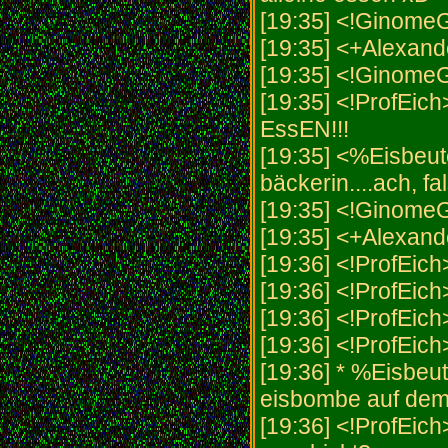
[19:35] <!GinomeG
[19:35] <+Alexand
[19:35] <!GinomeGe
[19:35] <!ProfEic
EssEN!!!
[19:35] <%Eisbeut
bäckerin....ach, f
[19:35] <!GinomeG
[19:35] <+Alexand
[19:36] <!ProfEi
[19:36] <!ProfEic
[19:36] <!ProfEich
[19:36] <!ProfEich
[19:36] * %Eisbeute
eisbombe auf dem 
[19:36] <!ProfEi