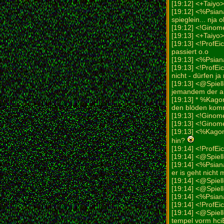
[19:12] <+Taiyo>
[19:12] <%Psian
spieglein... nja 
[19:12] <!Ginom
[19:13] <+Taiyo>
[19:13] <!ProfE
passiert o.o
[19:13] <%Psian
[19:13] <!ProfEich
nicht - dürfen ja
[19:13] <@Spiel
jemandem der a
[19:13] * %Kago
den blöden komm
[19:13] <!Ginom
[19:13] <!Ginome
[19:13] <%Kagom
hin?
[19:14] <!ProfEi
[19:14] <@Spielle
[19:14] <%Psiana
er is geht nicht
[19:14] <@Spiel
[19:14] <@Spiell
[19:14] <%Psian
[19:14] <!ProfEi
[19:14] <@Spiell
tempel vorm hci