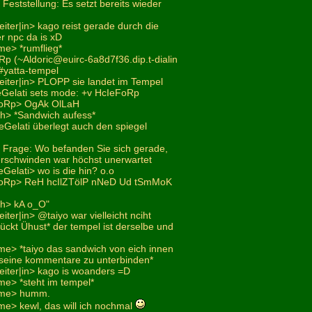
 Feststellung: Es setzt bereits wieder
eiter|in> kago reist gerade durch die
r npc da is xD
e> *rumflieg*
Rp (~Aldoric@euirc-6a8d7f36.dip.t-dialin
 #yatta-tempel
eiter|in> PLOPP sie landet im Tempel
eGelati sets mode: +v HcIeFoRp
FoRp> OgAk OlLaH
ich> *Sandwich aufess*
eGelati überlegt auch den spiegel
> Frage: Wo befanden Sie sich gerade,
rschwinden war höchst unerwartet
Gelati> wo is die hin? o.o
FoRp> ReH hcIlZTölP nNeD Ud tSmMoK
ch> kA o_O"
iter|in> @taiyo war vielleicht nciht
ückt Ühust* der tempel ist derselbe und
e> *taiyo das sandwich von eich innen
seine kommentare zu unterbinden*
eiter|in> kago is woanders =D
e> *steht im tempel*
ome> humm.
e> kewl, das will ich nochmal