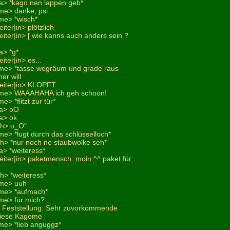
a> *kago nen lappen geb*
e> danke, psi ...
me> *wisch*
iter|in> plötzlich
eiter|in> [ wie kanns auch anders sein ?
a> *g*
iter|in> es...
me> *tasse wegräum und grade raus
r will
leiter|in> KLOPFT
me> WAAAHAHA ich geh schoon!
> *flitzt zur tür*
na> oO
a> ok
ich> o_O"
e> *lugt durch das schlüsselloch*
ch> *nur noch ne staubwolke seh*
a> *weiteress*
eiter|in> paketmensch: moin ^^ paket für
ch> *weiteress*
ome> uuh
me> *aufmach*
me> für mich?
> Feststellung: Sehr zuvorkommende
 diese Kagome
me> *lieb anguggz*