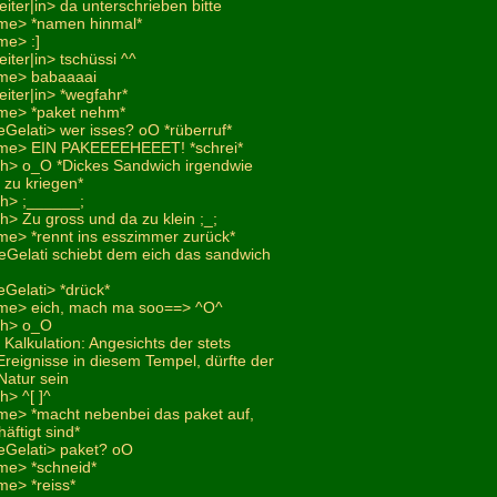
eiter|in> da unterschrieben bitte
me> *namen hinmal*
me> :]
eiter|in> tschüssi ^^
me> babaaaai
eiter|in> *wegfahr*
me> *paket nehm*
eGelati> wer isses? oO *rüberruf*
me> EIN PAKEEEEHEEET! *schrei*
ich> o_O *Dickes Sandwich irgendwie
 zu kriegen*
ch> ;______;
ch> Zu gross und da zu klein ;_;
e> *rennt ins esszimmer zurück*
meGelati schiebt dem eich das sandwich
eGelati> *drück*
me> eich, mach ma soo==> ^O^
ich> o_O
 Kalkulation: Angesichts der stets
reignisse in diesem Tempel, dürfte der
 Natur sein
h> ^[ ]^
e> *macht nebenbei das paket auf,
häftigt sind*
eGelati> paket? oO
me> *schneid*
e> *reiss*