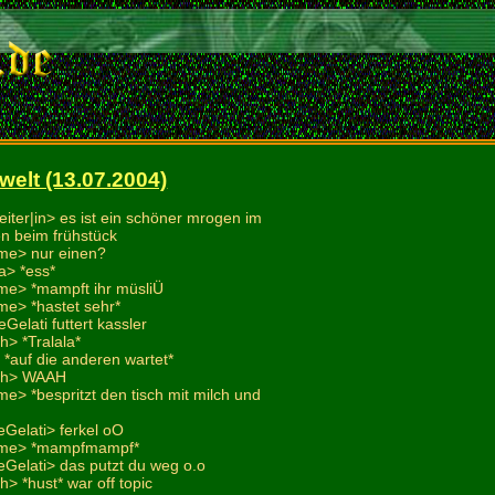
welt (13.07.2004)
eiter|in> es ist ein schöner mrogen im
zen beim frühstück
me> nur einen?
a> *ess*
me> *mampft ihr müsliÜ
e> *hastet sehr*
Gelati futtert kassler
h> *Tralala*
 *auf die anderen wartet*
ich> WAAH
e> *bespritzt den tisch mit milch und
eGelati> ferkel oO
ome> *mampfmampf*
eGelati> das putzt du weg o.o
h> *hust* war off topic