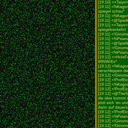
[19:10] <+Taiyo
[19:11] <%Kago
spiegel schau*
[19:11] <%Kagom
[19:11] <@Spiell
[19:11] <+Taiyo>
spiegelverkehrt
[19:11] <!Ginome
[19:11] <%Psia
[19:11] <@Spielle
[19:11] <!Ginom
[19:11] <%Psian
[19:12] <+HcIe
tRRiWrEv*
[19:12] <%Kagom
verschleppen di
[19:12] <!Ginome
[19:12] <!ProfE
[19:12] <%Kagom
[19:12] <!ProfEi
[19:12] <@TheS
die idee kommt 
jetzt eich 'en un
dann auf dauer
[19:12] <!ProfEi
[19:12] <%Psian
[19:12] <!Ginome
[19:12] <!Ginom