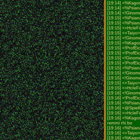
[19:14] <%Kago
[19:14] <%Psian
[19:14] <!Ginom
[19:15] <%Psian
[19:15] <%Psian
[19:15] <+HcIe
[19:15] <+Taiyo>
[19:15] <!Ginom
[19:15] <%Kago
[19:15] <!ProfEi
[19:15] <!ProfEi
[19:15] <!Ginome
[19:15] <!ProfE
[19:15] <%Psia
[19:15] <!Ginom
[19:15] <!Ginom
[19:15] <+Taiyo>
[19:15] <+HcIe
[19:16] <!Ginome
[19:16] <!ProfE
[19:16] <%Psi
[19:16] <@Spiell
[19:16] <+HcI
[19:16] <%Kagom
remmi rhi bo
[19:16] <%Psia
[19:16] <+Taiyo>
[19:16] <%Kagom