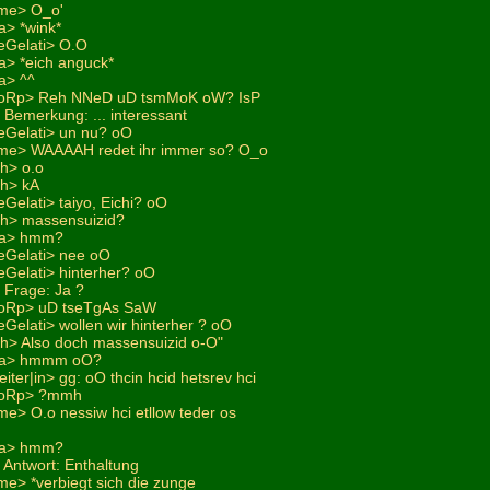
me> O_o'
a> *wink*
eGelati> O.O
a> *eich anguck*
a> ^^
FoRp> Reh NNeD uD tsmMoK oW? IsP
 Bemerkung: ... interessant
eGelati> un nu? oO
me> WAAAAH redet ihr immer so? O_o
ch> o.o
ch> kA
Gelati> taiyo, Eichi? oO
ich> massensuizid?
na> hmm?
eGelati> nee oO
eGelati> hinterher? oO
 Frage: Ja ?
FoRp> uD tseTgAs SaW
Gelati> wollen wir hinterher ? oO
ich> Also doch massensuizid o-O"
ana> hmmm oO?
eiter|in> gg: oO thcin hcid hetsrev hci
eFoRp> ?mmh
e> O.o nessiw hci etllow teder os
na> hmm?
 Antwort: Enthaltung
e> *verbiegt sich die zunge