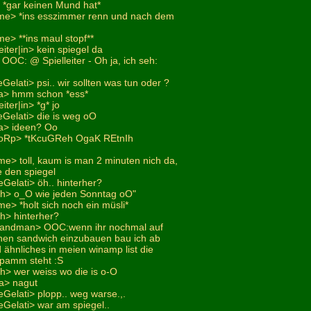
> *gar keinen Mund hat*
me> *ins esszimmer renn und nach dem
e> **ins maul stopf**
eiter|in> kein spiegel da
 OOC: @ Spielleiter - Oh ja, ich seh:
Gelati> psi.. wir sollten was tun oder ?
na> hmm schon *ess*
iter|in> *g* jo
eGelati> die is weg oO
a> ideen? Oo
FoRp> *tKcuGReh OgaK REtnIh
e> toll, kaum is man 2 minuten nich da,
e den spiegel
Gelati> öh.. hinterher?
ich> o_O wie jeden Sonntag oO"
e> *holt sich noch ein müsli*
ch> hinterher?
andman> OOC:wenn ihr nochmal auf
nen sandwich einzubauen bau ich ab
d ähnliches in meien winamp list die
spamm steht :S
ch> wer weiss wo die is o-O
a> nagut
Gelati> plopp.. weg warse.,.
eGelati> war am spiegel..