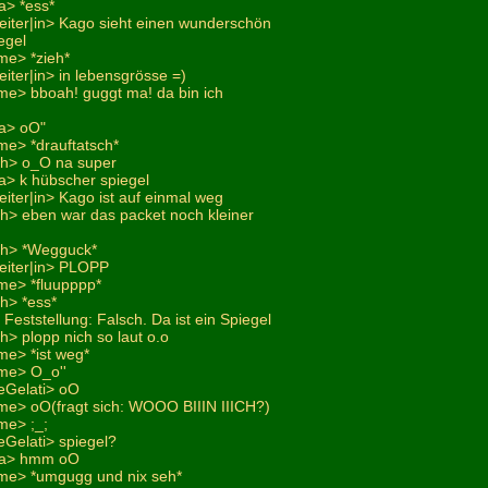
a> *ess*
leiter|in> Kago sieht einen wunderschön
egel
me> *zieh*
eiter|in> in lebensgrösse =)
e> bboah! guggt ma! da bin ich
na> oO"
e> *drauftatsch*
ich> o_O na super
a> k hübscher spiegel
eiter|in> Kago ist auf einmal weg
ch> eben war das packet noch kleiner
ich> *Wegguck*
leiter|in> PLOPP
me> *fluupppp*
ch> *ess*
 Feststellung: Falsch. Da ist ein Spiegel
ch> plopp nich so laut o.o
e> *ist weg*
me> O_o''
eGelati> oO
e> oO(fragt sich: WOOO BIIIN IIICH?)
me> ;_;
eGelati> spiegel?
na> hmm oO
me> *umgugg und nix seh*