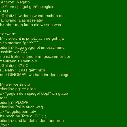
 Antwort: Negativ
a> *zum spiegel geh* spieglein
ok XD
eGelati> btw der is wunderschön o.o
 Einwand: Das ist relativ
ich> aber man kann nie wissen was
a> *wart*
> vielleicht is ja tot.. ach ne geht ja
 nich sterben *g* ^^""""
leiter|in> kago gegenet im esszimmer
ussieht wie GG
me ist froh nichtmehr im esszimmer bei
entraen zu sein o.o
eGelati> tot? oO
Gelati> ;_; das geht nich
e> GINOME!!! wo habt ihr den spiegel
ch> wer weiss o.o
iter|in> gg: ^^ ollah
> *gegen den spiegel klopf* ich glaub
 mehr
leiter|in> PLOPP
eiter|in> Psi is auch weg
a> *wegploppen tut+
ch> noch ne Tote o_O"" ;_;
eiter|in> und landet in dem anderen
EforP