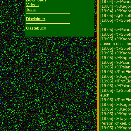
Downloads
[19:04] <%Psian
Videos
[19:04] <%Kagom
Tests
[19:04] <%Kago
[19:05] <@Spielle
Disclaimer
[19:05] <@Spiell
)
Gästebuch
[19:05] <%Psian
[19:05] <@Spielle
[19:05] <%Kago
aussem esszimme
[19:05] <@Spiel
[19:05] <%Kago
[19:05] <%Kagome
[19:05] <%Psia
[19:05] <%Psian
[19:05] <!ProfE
[19:05] <%Kagom
[19:05] <!ProfEi
[19:05] <%Psian
[19:05] <@Spiell
euch
[19:05] <!ProfEi
[19:05] <%Kag
[19:05] <%Kago
[19:05] <%Kago
[19:05] <+Taiyo
Persönlichkeit,
[19:05] <%Kago