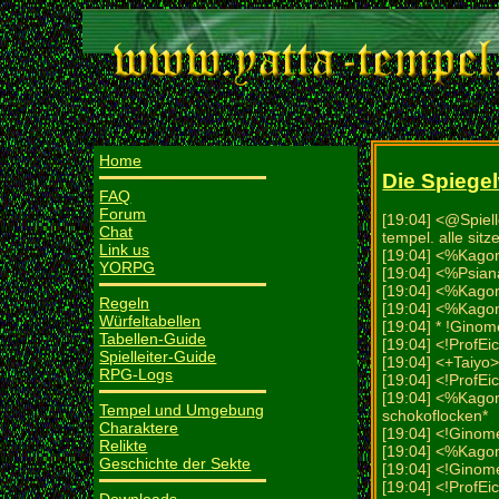
Home
Die Spiegel
FAQ
Forum
[19:04] <@Spiell
Chat
tempel. alle sit
Link us
[19:04] <%Kago
YORPG
[19:04] <%Psian
[19:04] <%Kago
Regeln
[19:04] <%Kagom
Würfeltabellen
[19:04] * !Ginome
Tabellen-Guide
[19:04] <!ProfEic
Spielleiter-Guide
[19:04] <+Taiyo>
RPG-Logs
[19:04] <!ProfE
[19:04] <%Kagom
Tempel und Umgebung
schokoflocken*
Charaktere
[19:04] <!Ginom
Relikte
[19:04] <%Kag
Geschichte der Sekte
[19:04] <!Ginom
[19:04] <!ProfEic