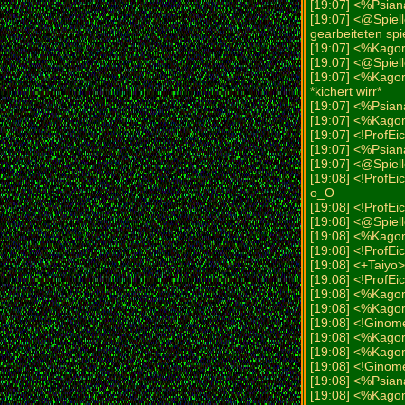
[19:07] <%Psian
[19:07] <@Spiel
gearbeiteten spi
[19:07] <%Kago
[19:07] <@Spiell
[19:07] <%Kagom
*kichert wirr*
[19:07] <%Psia
[19:07] <%Kagom
[19:07] <!ProfE
[19:07] <%Psian
[19:07] <@Spiell
[19:08] <!ProfEi
o_O
[19:08] <!ProfE
[19:08] <@Spiel
[19:08] <%Kago
[19:08] <!ProfEi
[19:08] <+Taiyo>
[19:08] <!ProfEi
[19:08] <%Kagom
[19:08] <%Kago
[19:08] <!Ginom
[19:08] <%Kagom
[19:08] <%Kago
[19:08] <!Ginom
[19:08] <%Psia
[19:08] <%Kago