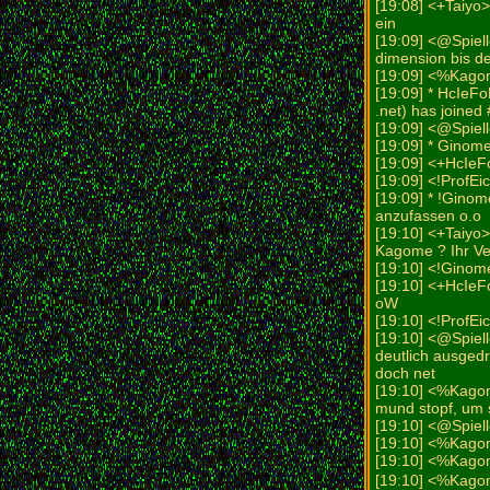
[19:08] <+Taiyo>
ein
[19:09] <@Spiell
dimension bis de
[19:09] <%Kagom
[19:09] * HcIeFo
.net) has joined
[19:09] <@Spiell
[19:09] * Ginom
[19:09] <+HcIe
[19:09] <!ProfE
[19:09] * !Ginom
anzufassen o.o
[19:10] <+Taiyo
Kagome ? Ihr Ve
[19:10] <!Ginome
[19:10] <+HcIe
oW
[19:10] <!ProfEi
[19:10] <@Spielle
deutlich ausgedr
doch net
[19:10] <%Kagom
mund stopf, um 
[19:10] <@Spiell
[19:10] <%Kagom
[19:10] <%Kag
[19:10] <%Kagom