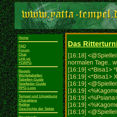
Home
Das Ritterturn
FAQ
Forum
[16:18] <@Spielleit
Chat
Link us
normalen Tage.. w
YORPG
[16:19] <*Bisa1> *
Regeln
Würfeltabellen
[16:19] <*Bisa1> 
Tabellen-Guide
[16:19] <@Spielleit
Spielleiter-Guide
RPG-Logs
[16:19] <%Kagome>
Tempel und Umgebung
[16:19] <%Psiana>
Charaktere
[16:19] <%Kagome
Relikte
Geschichte der Sekte
[16:19] <@Spielleit