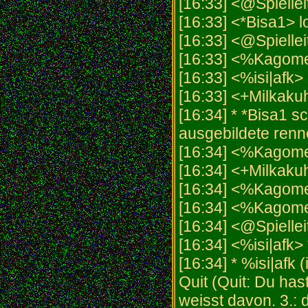
[16:33] <@Spielle
[16:33] <*Bisa1> l
[16:33] <@Spielleit
[16:33] <%Kagome>
[16:33] <%isi|afk>
[16:33] <+Milkaku
[16:34] * *Bisa1 s
ausgebildete renn
[16:34] <%Kagome
[16:34] <+Milkakuh
[16:34] <%Kagome>
[16:34] <%Kagome
[16:34] <@Spielleit
[16:34] <%isi|afk>
[16:34] * %isi|afk
Quit (Quit: Du has
weisst davon. 3.: 