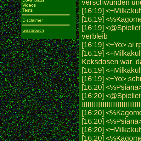
Downloads
verschwunden und 
Videos
[16:19] <+Milkaku
Tests
[16:19] <%Kagome>
Disclaimer
[16:19] <@Spiellei
Gästebuch
verbleib
[16:19] <+Yo> ai r
[16:19] <+Milkakuh
Keksdosen war, da 
[16:19] <+Milkak
[16:19] <+Yo> schr
[16:20] <%Psiana
[16:20] <@Spielleiter|
IIIIIIIIIIIIIIIIIIIIIIIIIIIIIII
[16:20] <%Kagome
[16:20] <%Psiana
[16:20] <+Milkak
[16:20] <%Kagome>