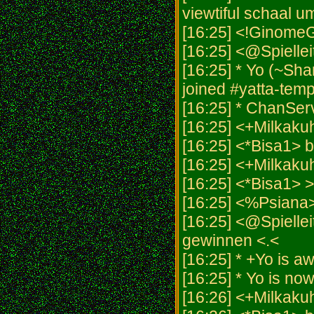
viewtiful schaal u
[16:25] <!GinomeG
[16:25] <@Spielleit
[16:25] * Yo (~Sh
joined #yatta-temp
[16:25] * ChanSer
[16:25] <+Milkaku
[16:25] <*Bisa1> bi
[16:25] <+Milkaku
[16:25] <*Bisa1> >
[16:25] <%Psiana
[16:25] <@Spielleit
gewinnen <.<
[16:25] * +Yo is a
[16:25] * Yo is no
[16:26] <+Milkak