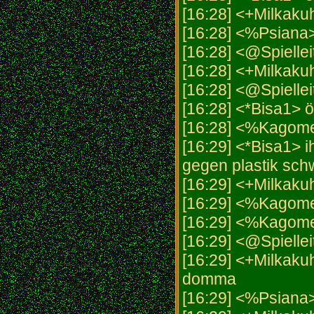
[16:28] <+Milkaku
[16:28] <%Psiana
[16:28] <@Spiellei
[16:28] <+Milkaku
[16:28] <@Spiellei
[16:28] <*Bisa1> ö
[16:28] <%Kagome
[16:29] <*Bisa1> ih
gegen plastik sch
[16:29] <+Milkaku
[16:29] <%Kagome>
[16:29] <%Kagom
[16:29] <@Spiellei
[16:29] <+Milkakuh
domma
[16:29] <%Psiana>