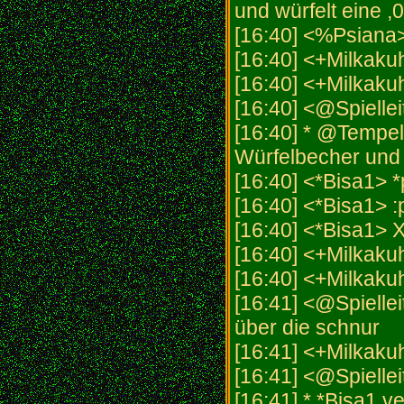
und würfelt eine ,0
[16:40] <%Psiana>
[16:40] <+Milkakuh>
[16:40] <+Milkaku
[16:40] <@Spiellei
[16:40] * @Tempels
Würfelbecher und w
[16:40] <*Bisa1> *
[16:40] <*Bisa1> :
[16:40] <*Bisa1> 
[16:40] <+Milkaku
[16:40] <+Milkaku
[16:41] <@Spielleit
über die schnur
[16:41] <+Milkakuh>
[16:41] <@Spiellei
[16:41] * *Bisa1 ve