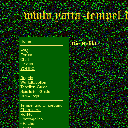
Home
Die Relikte
FAQ
Forum
Chat
Link us
YORPG
Regeln
Würfeltabellen
Tabellen-Guide
Spielleiter-Guide
RPG-Logs
Tempel und Umgebung
Charaktere
Relikte
•
Yattagolina
•
Fächer