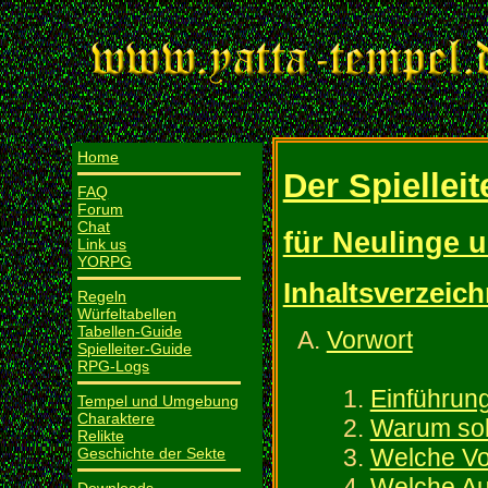
Home
Der Spiellei
FAQ
Forum
Chat
für Neulinge 
Link us
YORPG
Inhaltsverzeich
Regeln
Würfeltabellen
Tabellen-Guide
Vorwort
Spielleiter-Guide
RPG-Logs
Einführun
Tempel und Umgebung
Charaktere
Warum soll
Relikte
Welche Vo
Geschichte der Sekte
Welche Auf