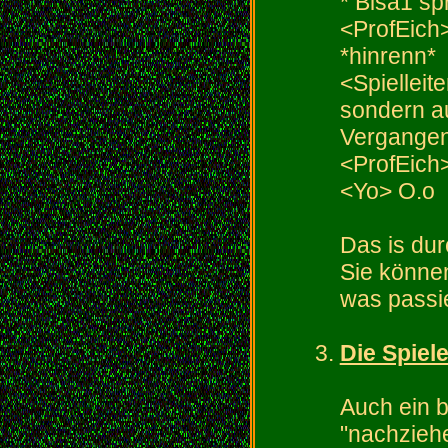
* Bisa1 sp
<ProfEich
*hinrenn*
<Spielleit
sondern au
Vergangen
<ProfEich
<Yo> O.o
Das is dur
Sie können
was passie
Die Spiel
Auch ein 
"nachzieh