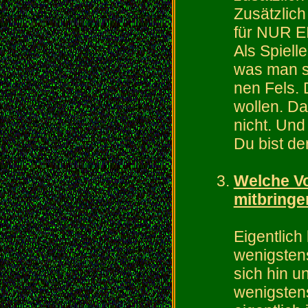
Zusätzlic
für NUR E
Als Spiell
was man sag
nen Fels. 
wollen. Da
nicht. Und 
Du bist d
Welche Vo
mitbringe
Eigentlich
wenigstens
sich hin u
wenigsten