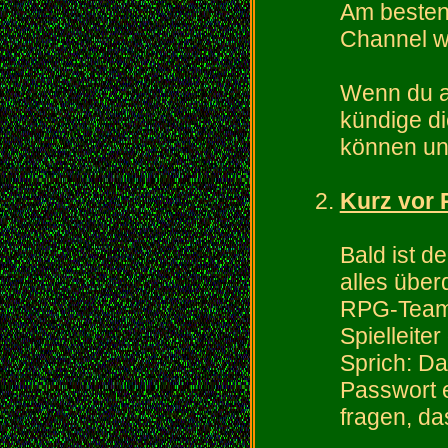
Am besten
Channel w
Wenn du a
kündige di
können und
Kurz vor
Bald ist d
alles übe
RPG-Team 
Spielleite
Sprich: Da
Passwort 
fragen, da