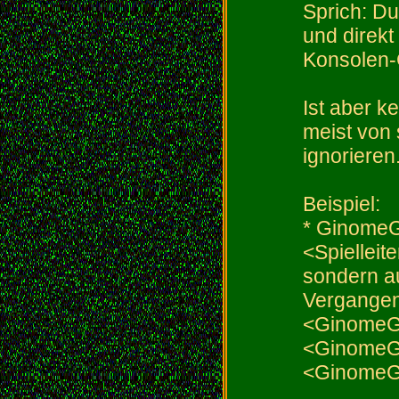
Sprich: Du
und direkt
Konsolen-
Ist aber k
meist von 
ignorieren.
Beispiel:
* GinomeGe
<Spielleit
sondern au
Vergangen
<GinomeGe
<GinomeGe
<GinomeGe