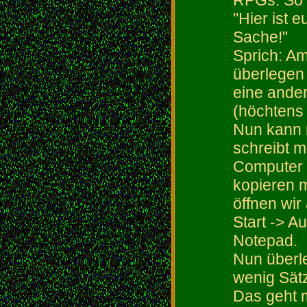
RPGs. So d
"Hier ist 
Sache!"
Sprich: Am
überlegen 
eine ande
(höchtens
Nun kann 
schreibt m
Computer a
kopieren 
öffnen wir
Start -> A
Notepad.
Nun überle
wenig Sätz
Das geht m