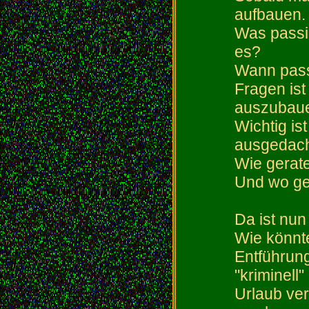
aufbauen.
Was passie
es?
Wann passi
Fragen ist
auszubau
Wichtig ist
ausgedach
Wie gerate
Und wo ge
Da ist nun
Wie könnte
Entführung
"kriminell
Urlaub ver