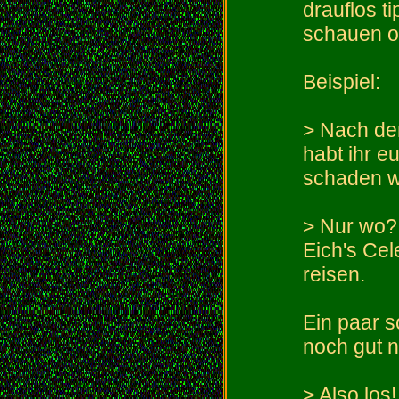
drauflos 
schauen ob
Beispiel:
> Nach de
habt ihr e
schaden w
> Nur wo? 
Eich's Cel
reisen.
Ein paar 
noch gut 
> Also los