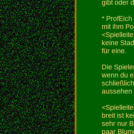
gibt oder 
* ProfEich
mit ihm P
<Spielleite
keine Stad
für eine.
Die Spiele
wenn du es
schließlic
aussehen 
<Spielleite
breit ist 
sehr nur B
paar Blume