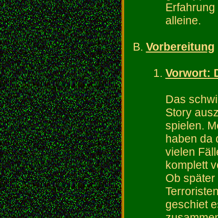
Erfahrung
alleine.
Vorbereitung
Vorwort: 
Das schwie
Story ausz
spielen. M
haben da d
vielen Fäl
komplett 
Ob später 
Terroriste
geschiet e
zusammen