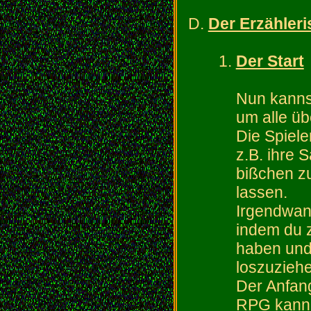
Der Erzähler
Der Start
Nun kanns
um alle üb
Die Spiele
z.B. ihre 
bißchen zu
lassen.
Irgendwann
indem du z
haben und 
loszuzieh
Der Anfang
RPG kann a