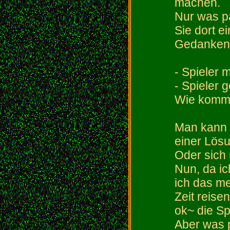
machen.
Nur was pa
Sie dort e
Gedanken S
- Spieler
- Spieler 
Wie komme
Man kann 
einer Lös
Oder sich
Nun, da i
ich das me
Zeit reise
ok~ die Spi
Aber was p