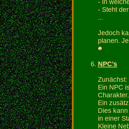
- In welch
- Steht de
...
Jedoch ka
planen. J
NPC's
Zunächst:
Ein NPC is
Charakter.
Ein zusätz
Dies kann 
in einer S
Kleine Neb