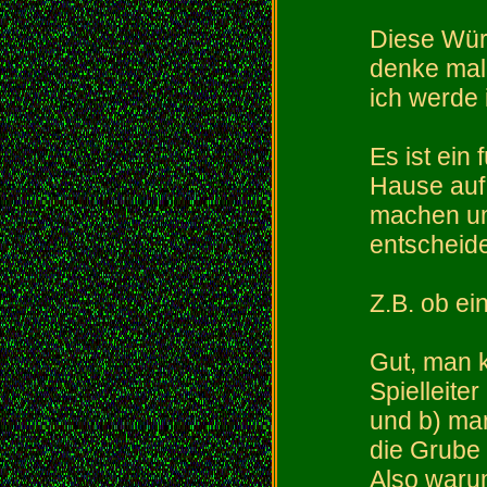
Diese Würf
denke mal 
ich werde 
Es ist ein 
Hause auf
machen um
entscheid
Z.B. ob ein
Gut, man 
Spielleiter
und b) man
die Grube 
Also waru