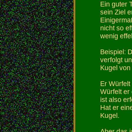
Ein guter T
sein Ziel 
Einigermaß
nicht so e
wenig effek
Beispiel: 
verfolgt u
Kugel von
Er Würfelt
Würfelt er
ist also e
Hat er ein
Kugel.
Aber das i