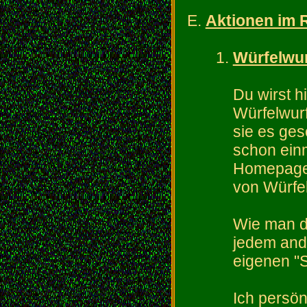
Aktionen im
Würfelwu
Du wirst h
Würfelwur
sie es ges
schon einm
Homepage 
von Würfel
Wie man die
jedem and
eigenen "St
Ich persön