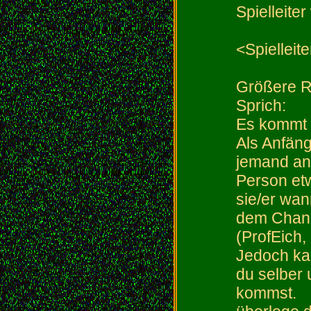
Spielleit
<Spielleit
Größere Ro
Sprich:
Es kommt 
Als Anfän
jemand an
Person etw
sie/er wan
dem Chan 
(ProfEich
Jedoch ka
du selber
kommst.