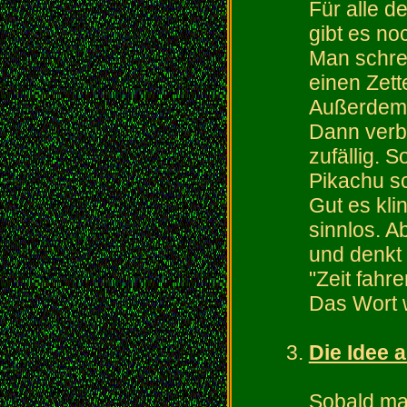
Für alle d
gibt es no
Man schre
einen Zette
Außerdem 
Dann verb
zufällig. S
Pikachu sc
Gut es klin
sinnlos. 
und denkt
"Zeit fahr
Das Wort w
Die Idee 
Sobald ma