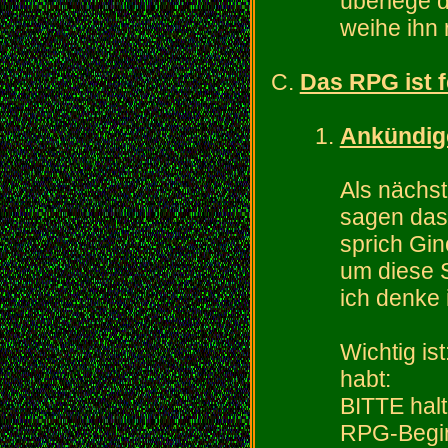
überlege d
weihe ihn r
Das RPG ist f
Ankündig
Als nächs
sagen das
sprich Gi
um diese S
ich denke 
Wichtig is
habt:
BITTE halt
RPG-Begi