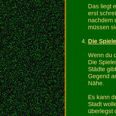
Das liegt 
erst schr
nachdem d
müssen si
Die Spiel
Wenn du di
Die Spiele
Städte gib
Gegend an
Nähe.
Es kann d
Stadt wol
überlegst 