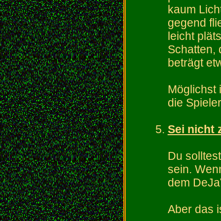
kaum Licht
gegend fli
leicht plä
Schatten, 
beträgt etw
Möglichst 
die Spieler
Sei nicht 
Du solltes
sein. Wen
dem DeJaV
Aber das i