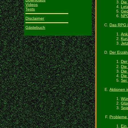
Downloads
Die
Videos
Let
Tests
Ged
NPC
Disclaimer
Das RPG is
Gästebuch
Ank
Kur
Jetz
Der Erzäh
Der
Die 
Die
Die
Sei 
Aktionen
Wür
Glü
Spie
Probleme 
Ein 