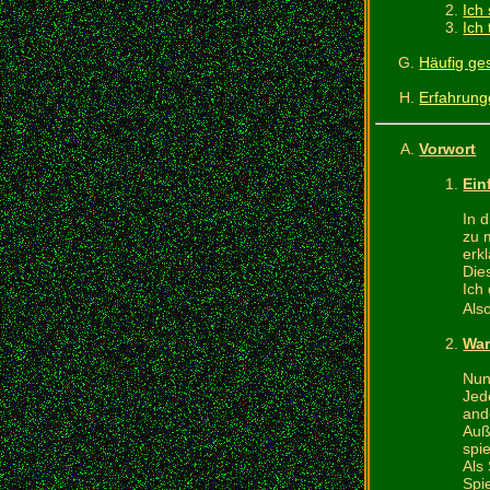
Ich
Ich
Häufig ges
Erfahrung
Vorwort
Ein
In 
zu 
erk
Die
Ich
Als
War
Nun
Jed
and
Auß
spi
Als
Spi