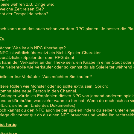
spiele währen z.B. Dinge wie:
 welche Zeit reisen Sie?
teht der Tempel da schon?
och kann man das auch schon vor dem RPG planen. Je besser die Pl
's
ächst: Was ist ein NPC überhaupt?
 NPC ist wörtlich übersetzt ein Nicht-Spieler-Charakter.
 zusätzlicher Spieler der dem RPG dient.
s kann der Verkäufer an der Theke sein, ein Knabe in einer Stadt oder 
ine Nebenrolle wie Verkäufer oder so kannst du als Spielleiter währen
ielleiter|In> Verkäufer: Was möchten Sie kaufen?
ßere Rollen wie Monster oder so sollte extra sein. Sprich:
kommt eine neue Person in den Channel.
 Anfänger würde ich Empfehlen diesen NPC von jemand anderem spielen
 und erklär ihr/ihm was sie/er wann zu tun hat. Wenn du noch nich so 
ofEich, siehe am Ende des Dokumentes).
och kannst du den NPC auch selber spielen indem du selber unter e
rlege dir vorher gut ob du einen NPC brauchst und weihe ihn rechtzeitig
st fertig