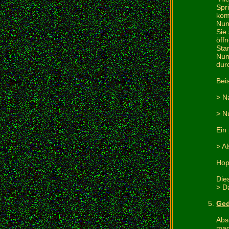
Spr
kom
Nun
Sie
öff
Sta
Nun
dur
Beis
> N
> N
Ein
> A
Hop
Die
> D
Ge
Abs
mac