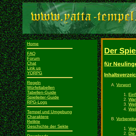
Home
Der Spie
FAQ
Forum
für Neuling
Chat
Link us
YORPG
Inhaltsverzei
Regeln
Vorwort
Würfeltabellen
Tabellen-Guide
Ein
Spielleiter-Guide
War
RPG-Logs
Wel
Wel
Tempel und Umgebung
Charaktere
Vorbereit
Relikte
Geschichte der Sekte
Vor
Die