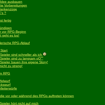
 Idee ausbauen
zte Vorbereitungen
ankenzüge
's ?
t fertig
ündigen
z vor RPG-Beginn
t geht es los!
lerische RPG-Ablauf
 Start
Spieler sind schneller als ich
 Spieler sind zu langsam oO""
 Spieler bauen ihre eigene Story!
nicht zu streng!
 im RPG
felwurf
ckswurf
lleiterwürfe
die vor oder während des RPGs auftreten können
Spieler hört nicht auf mich