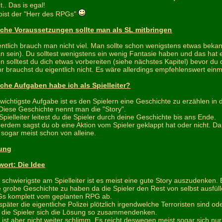
t.. Das is egal!
bist der "Herr des RPGs"
che Voraussetzungen sollte man als SL mitbringen
entlich brauch man nicht viel. Man sollte schon wenigstens etwas bekan
n sein). Du solltest wenigstens ein wenig Fantasie haben und das hat ei
n solltest du dich etwas vorbereiten (siehe nächstes Kapitel) bevor du 
r brauchst du eigentlich nicht. Es wäre allerdings empfehlenswert ein
che Aufgaben habe ich als Spielleiter?
wichtigste Aufgabe ist es den Spielern eine Geschichte zu erzählen in die
. Diese Geschichte nennt man die "Story".
 Spielleiter leitest du die Spieler durch deine Geschichte bis ans Ende.
erdem sagst du ob eine Aktion vom Spieler geklappt hat oder nicht. D
 sogar meist schon von alleine.
tung
wort: Die Idee
 schwierigste am Spielleiter ist es meist eine gute Story auszudenken. E
e grobe Geschichte zu haben da die Spieler den Rest von selbst ausfülle
s komplett vom geplanten RPG ab.
später die eigentliche Polizei plötzlich irgendwelche Terroristen sind o
l die Spieler sich die Lösung so zusammendenken.
 ist aber nicht weiter schlimm. Es reicht deswegen meist sogar sich 