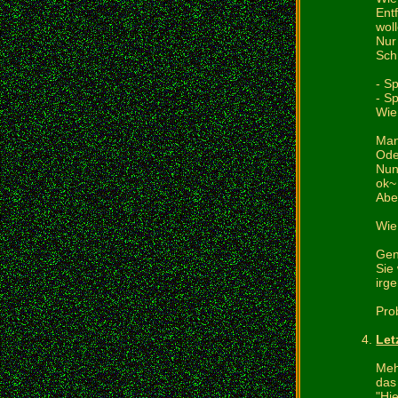
Ent
wol
Nur
Schr
- S
- S
Wie
Man
Ode
Nun
ok~ 
Abe
Wie 
Gen
Sie
irge
Pro
Let
Meh
das
"Hi