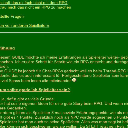
 schaff das einfach nicht mit dem RPG
 trau mich das nicht ein RPG zu machen
tellte Fragen
en von anderen Spielleitern
führung
diesem GUIDE möchte ich meine Erfahrungen als Spielleiter weiter- geben
machen. Ich erkläre Schritt für Schritt wie ein RPG entsteht und durchg
lären.
se GUIDE ist jedoch für Chat-RPGs gedacht weil es beim Thread-RPG in 
 denke das es auch interessant für Fortgeschrittene Spielleiter sein kan
o viel Spass beim lesen alle miteinander
um sollte grade ich Spielleiter sein?
 ja, dafür gibt es viele Gründe.
er hat seine eigenen Ideen für eine gute Story beim RPG. Und wenn ni
ere Gedanken.
erdem gibt es als Spielleiter 3 mal soviele Erfahrungspunkte wie als n
elt gibt es 4 Punkte. Zusätzlich noch als NPC würde sogesehen 6 Punk
 Spielleiter hat man auch so seine Späßchen. Alles was man sagt ist befeh
eler können sich beschweren wie sie wollen. Da STEHT jetzt nen Fels. Ob