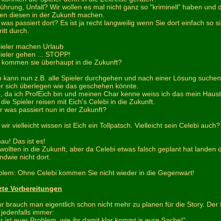
führung, Unfall? Wir wollen es mal nicht ganz so "kriminell" haben und
len diesen in der Zukunft machen.
 was passiert dort? Es ist ja recht langweilig wenn Sie dort einfach so
itt durch.
pieler machen Urlaub
pieler gehen ... STOPP!
 kommen sie überhaupt in die Zukunft?
 kann nun z.B. alle Spieler durchgehen und nach einer Lösung suchen
r sich überlegen wie das geschehen könnte.
, da ich ProfEich bin und meinen Char kenne weiss ich das mein Hausti
die Spieler reisen mit Eich's Celebi in die Zukunft.
r was passiert nun in der Zukunft?
wir vielleicht wissen ist Eich ein Tollpatsch. Vielleicht sein Celebi auch?
au! Das ist es!
 wollten in die Zukunft, aber da Celebi etwas falsch geplant hat landen 
ndwie nicht dort.
blem: Ohne Celebi kommen Sie nicht wieder in die Gegenwart!
zte Vorbereitungen
r brauch man eigentlich schon nicht mehr zu planen für die Story. Der
 jedenfalls immer:
er ist euer Problem, wie ihr damit klar kommt is eure Sache!"