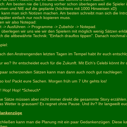
ich: Am besten nie die Lösung vorher schon überlegen weil die Spiele
men und NIE auf die geplante (höchtens mit 1000 Hinweisen xD)
 kann man sich Notizen machen. Am besten schreibt man sich die Int
 später einfach nur noch kopieren muss.
nen wir also Notepad:
rt -> Ausführen -> Programme -> Zubehör -> Notepad.
 überlegen wir uns wie wir den Spielern mit möglich wenig Sätzen erklä
ch die altbewährte Technik: "Einfach drauflos tippen". Danach nochmal
piel:
ach den Anstrengenden letzten Tagen im Tempel habt ihr euch entschl
ur wo? Ihr entscheidet euch für die Zukunft. Mit Eich's Celebi könnt ihr
 paar scherzenden Sätzen kann man dann auch noch gut nachlegen:
lso los! Packt eure Sachen. Morgen früh um 7 Uhr gehts los!
! Hop! Hop! *Scheuch*
se Sätze müssen aber nicht immer direkt die gesammte Story erzählen.
as Wetter is grausam! Es regnet ohne Pause. Und ihr? Ihr langweilt eu
dankenzüge
chließen kann man die Planung mit ein paar Gedankenzügen. Diese 
hen.