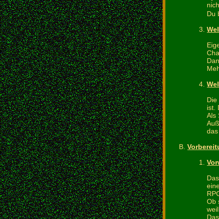
nich
Du 
Wel
Eig
Cha
Dan
Meh
Wel
Die 
ist
Als
Auß
das
Vorberei
Vor
Das
ein
RPG
Ob 
wei
Das