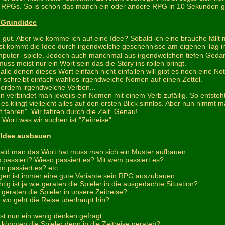
 RPGs. So is schon das manch ein oder andere RPG in 10 Sekunden g
 Grundidee
 gut. Aber wie komme ich auf eine Idee? Sobald ich eine brauche fällt 
st kommt die Idee durch irgendwelche geschehnisse am eigenen Tag im
puter- spiele. Jedoch auch manchmal aus irgendwelchen tiefen Ged
muss meist nur ein Wort sein das die Story ins rollen bringt.
alle denen dieses Wort einfach nicht einfallen will gibt es noch eine Not
 schreibt einfach wahllos irgendwelche Nomen auf einen Zettel.
erdem irgendwelche Verben...
n verbindet man jeweils ein Nomen mit einem Verb zufällig. So entsteht 
 es klingt vielleicht alles auf den ersten Blick sinnlos. Aber nun nimm
it fahren". Wir fahren durch die Zeit. Genau!
 Wort was wir suchen ist "Zeitreise".
 Idee ausbauen
ald man das Wort hat muss man sich ein Muster aufbauen.
 passiert? Wieso passiert es? Mit wem passiert es?
n passiert es? etc.
gen ist immer eine gute Variante sein RPG auszubauen.
htig ist ja wie geraten die Spieler in die ausgedachte Situation?
 geraten die Spieler in unsere Zeitreise?
 wo geht die Reise überhaupt hin?
ist nun ein wenig denken gefragt.
 könnten die Spieler denn in die Zeitreise geraten?