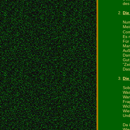
des
Die
Nun
Mei
Com
Es 
Für 
Man
Auß
Dan
Gut
"Ze
Das
Die
Sob
Was
Wan
Fra
Wic
Wie
Und
Da 
Wie