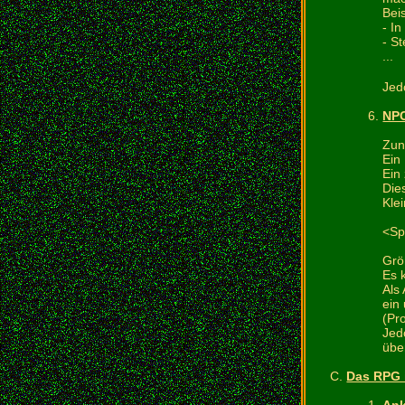
Bei
- In
- S
...
Jed
NPC
Zun
Ein
Ein
Die
Kle
<Sp
Grö
Es 
Als
ein
(Pr
Jed
übe
Das RPG i