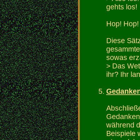
gehts los!
Hop! Hop!
Diese Sätz
gesammte 
sowas erz
> Das Wet
ihr? Ihr l
Gedanke
Abschließ
Gedankenz
während 
Beispiele 