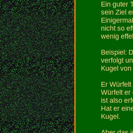
Ein guter T
sein Ziel 
Einigermaß
nicht so e
wenig effek
Beispiel: 
verfolgt u
Kugel von
Er Würfelt
Würfelt er
ist also e
Hat er ein
Kugel.
Aber das i