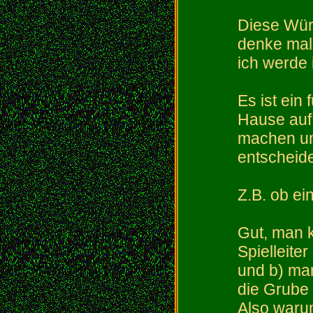
Diese Würf
denke mal 
ich werde 
Es ist ein 
Hause auf
machen um
entscheid
Z.B. ob ein
Gut, man 
Spielleiter
und b) man
die Grube 
Also waru