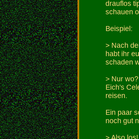
drauflos 
schauen ob
Beispiel:
> Nach de
habt ihr e
schaden w
> Nur wo? 
Eich's Cel
reisen.
Ein paar 
noch gut 
> Also los