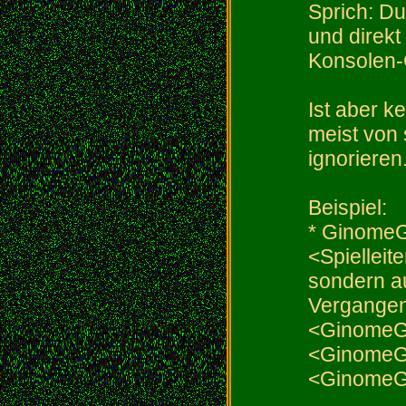
Sprich: Du
und direkt
Konsolen-
Ist aber k
meist von 
ignorieren.
Beispiel:
* GinomeGe
<Spielleit
sondern au
Vergangen
<GinomeGe
<GinomeGe
<GinomeGe