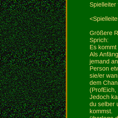
Spielleit
<Spielleit
Größere Ro
Sprich:
Es kommt 
Als Anfän
jemand an
Person etw
sie/er wan
dem Chan 
(ProfEich
Jedoch ka
du selber
kommst.