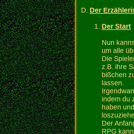
Der Erzähler
Der Start
Nun kanns
um alle üb
Die Spiele
z.B. ihre 
bißchen zu
lassen.
Irgendwann
indem du z
haben und 
loszuzieh
Der Anfang
RPG kann a