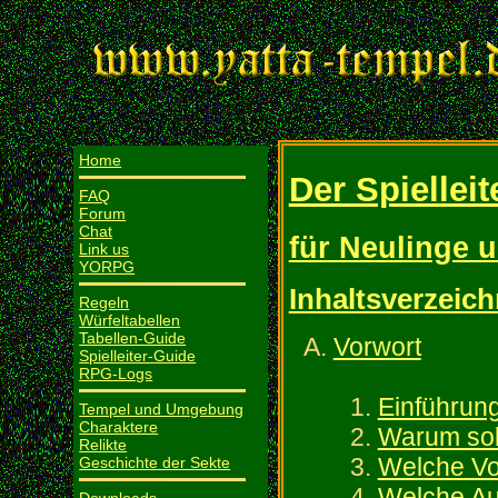
Home
Der Spiellei
FAQ
Forum
Chat
für Neulinge 
Link us
YORPG
Inhaltsverzeich
Regeln
Würfeltabellen
Tabellen-Guide
Vorwort
Spielleiter-Guide
RPG-Logs
Einführun
Tempel und Umgebung
Charaktere
Warum soll
Relikte
Welche Vo
Geschichte der Sekte
Welche Auf