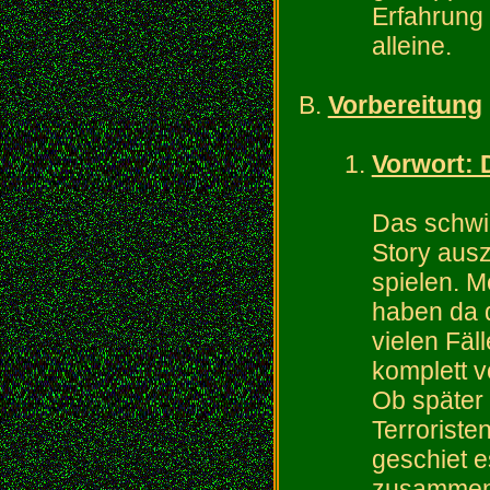
Erfahrung
alleine.
Vorbereitung
Vorwort: 
Das schwie
Story ausz
spielen. M
haben da d
vielen Fäl
komplett 
Ob später 
Terroriste
geschiet e
zusammen