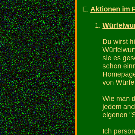
Aktionen im
Würfelwu
Du wirst h
Würfelwur
sie es ges
schon einm
Homepage 
von Würfel
Wie man die
jedem and
eigenen "St
Ich persön