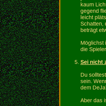
kaum Licht
gegend fli
leicht plä
Schatten, 
beträgt etw
Möglichst 
die Spieler
Sei nicht 
Du solltes
sein. Wen
dem DeJaV
Aber das i