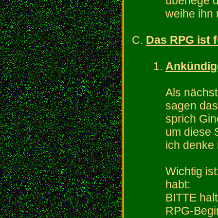
überlege d
weihe ihn r
Das RPG ist f
Ankündig
Als nächs
sagen das
sprich Gi
um diese S
ich denke 
Wichtig is
habt:
BITTE halt
RPG-Begi