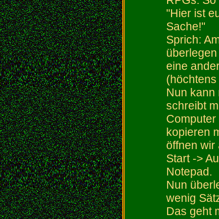
RPGs. So d
"Hier ist 
Sache!"
Sprich: Am
überlegen 
eine ande
(höchtens
Nun kann 
schreibt m
Computer a
kopieren 
öffnen wir
Start -> A
Notepad.
Nun überle
wenig Sätz
Das geht m