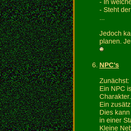
- In welch
- Steht de
...
Jedoch ka
planen. J
NPC's
Zunächst:
Ein NPC is
Charakter.
Ein zusätz
Dies kann 
in einer S
Kleine Neb