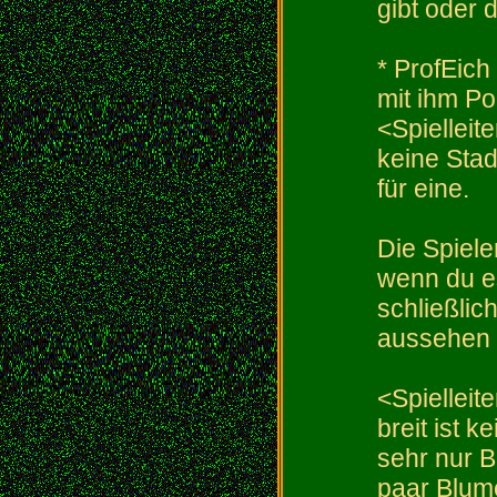
gibt oder 
* ProfEich
mit ihm P
<Spielleite
keine Stad
für eine.
Die Spiele
wenn du es
schließlic
aussehen 
<Spielleite
breit ist 
sehr nur B
paar Blume