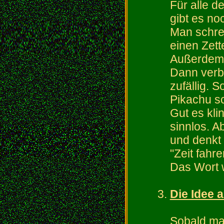
Für alle d
gibt es no
Man schre
einen Zette
Außerdem 
Dann verb
zufällig. S
Pikachu sc
Gut es klin
sinnlos. 
und denkt
"Zeit fahr
Das Wort w
Die Idee 
Sobald ma