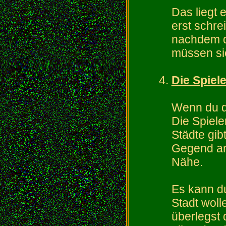
Das liegt 
erst schr
nachdem d
müssen si
Die Spiel
Wenn du di
Die Spiele
Städte gib
Gegend an
Nähe.
Es kann d
Stadt wol
überlegst 