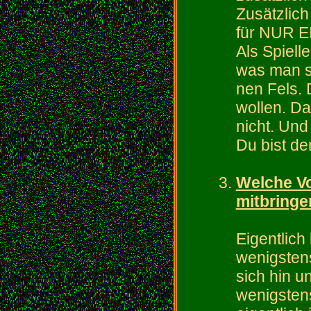
Zusätzlic
für NUR E
Als Spiell
was man sag
nen Fels. 
wollen. Da
nicht. Und 
Du bist d
Welche Vo
mitbringe
Eigentlich
wenigstens
sich hin u
wenigsten