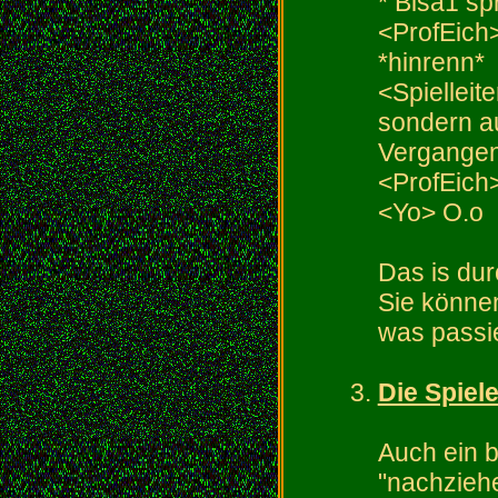
* Bisa1 sp
<ProfEich
*hinrenn*
<Spielleit
sondern au
Vergangen
<ProfEich
<Yo> O.o
Das is dur
Sie können
was passie
Die Spiel
Auch ein 
"nachzieh