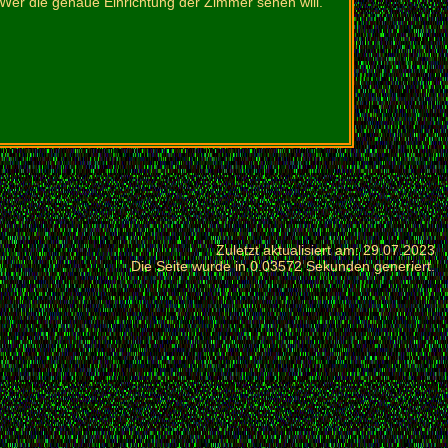
 Wer die genaue Einrichtung der Zimmer sehen will.
Zuletzt aktualisiert am: 29.07.2023
Die Seite wurde in 0.03572 Sekunden generiert.