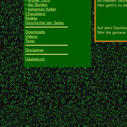
•
grüner Turm
Im zweiten Stoc
•
der Bunker
Hier geht's zu 
•
geheimer Keller
Charaktere
Relikte
Geschichte der Sekte
Auf dem Dachbod
Downloads
Wer die genaue E
Videos
Tests
Disclaimer
Gästebuch