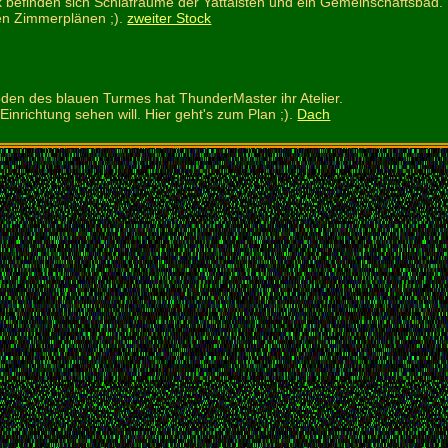
k befinden sich Schlafräume der Yattaisten und ein Gemeinschaftsbad.
den Zimmerplänen ;).
zweiter Stock
en des blauen Turmes hat ThunderMaster ihr Atelier.
inrichtung sehen will. Hier geht's zum Plan ;).
Dach