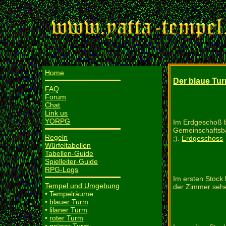
Home
Der blaue Tu
FAQ
Forum
Chat
Link us
YORPG
Im Erdgeschoß b
Gemeinschaftsba
Regeln
;).
Erdgeschoss
Würfeltabellen
Tabellen-Guide
Spielleiter-Guide
RPG-Logs
Im ersten Stock
Tempel und Umgebung
der Zimmer sehe
•
Tempelräume
•
blauer Turm
•
lilaner Turm
•
roter Turm