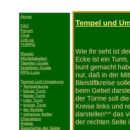
Home
Tempel und U
FAQ
Forum
Chat
Link us
YORPG
Wie Ihr seht ist d
Regeln
Ecke ist ein Turm,
Würfeltabellen
Tabellen-Guide
bunt gemacht habe.
Spielleiter-Guide
RPG-Logs
nur, daß in der Mit
Bleistiftkreise so
Tempel und Umgebung
•
Tempelräume
beim Gebet darstel
•
blauer Turm
•
lilaner Turm
der Türme soll die
•
roter Turm
Kreise links und 
•
grüner Turm
•
der Bunker
darstellen^^ das v
•
geheimer Keller
Charaktere
der rechten Seite 
Relikte
Geschichte der Sekte