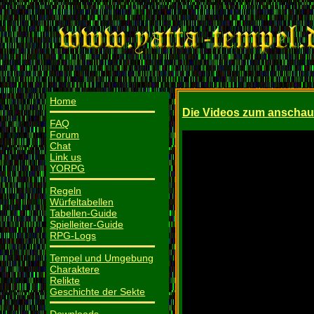
Home
Die Videos zum anscha
FAQ
Forum
Chat
Link us
YORPG
Regeln
Würfeltabellen
Tabellen-Guide
Spielleiter-Guide
RPG-Logs
Tempel und Umgebung
Charaktere
Relikte
Geschichte der Sekte