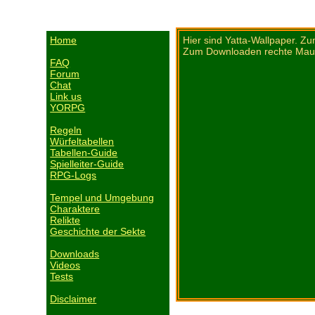
Home
Hier sind Yatta-Wallpaper. Zu
Zum Downloaden rechte Maust
FAQ
Forum
Chat
Link us
YORPG
Regeln
Würfeltabellen
Tabellen-Guide
Spielleiter-Guide
RPG-Logs
Tempel und Umgebung
Charaktere
Relikte
Geschichte der Sekte
Downloads
Videos
Tests
Disclaimer